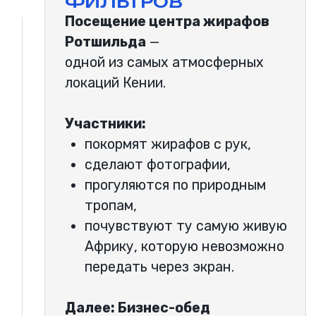
вечер у костра,
нетворкинг в атмосфере
дикой природы.
Когда солнце уходит за горизонт
африканской саванны, а вокруг
слышны звуки дикой природы —
разговоры становятся другими.
Именно здесь рождаются:
новые идеи,
партнерства,
масштабное мышление,
чувство свободы.