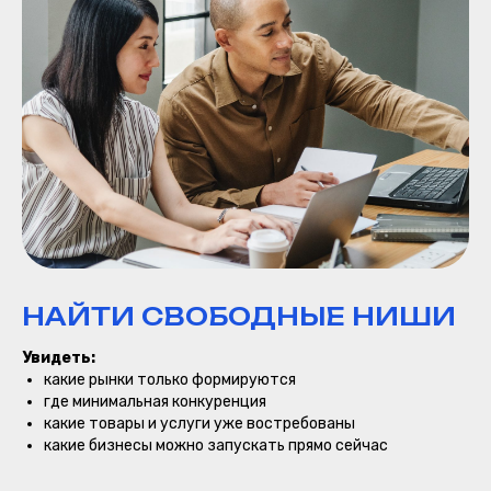
ЭКСПЕДИЦИИ
ДЕНЬ 1 — ПЕРВОЕ
ПОГРУЖЕНИЕ В
АФРИКУ
С первых часов участники
оказываются в совершенно
другой реальности.
Найроби — город, где
современные небоскребы,
НАЙТИ СВОБОДНЫЕ НИШИ
бизнес-кварталы и дорогие
рестораны соседствуют
Увидеть:
с живой природой
какие рынки только формируются
и энергетикой Африки.
где минимальная конкуренция
какие товары и услуги уже востребованы
Встреча в аэропорту
какие бизнесы можно запускать прямо сейчас
Трансфер в престижный
район Westlands