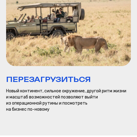
Встреча с кенийскими
предпринимателями
Лекция: Как нужно и НЕ
нужно вести бизнес в Африке
(Самая практическая часть
всей поездки)
Закрытый ужин
предпринимателей
Главная атмосфера:
здесь появляются будущие
партнерства и совместные
ПЕРЕЗАГРУЗИТЬСЯ
проекты
Новый континент, сильное окружение, другой ритм жизни
Подробнее
и масштаб возможностей позволяют выйти
из операционной рутины и посмотреть
на бизнес по-новому