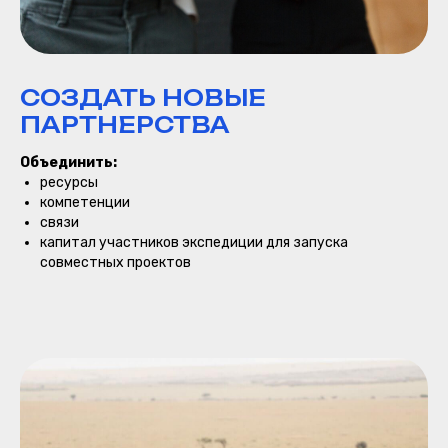
СОЗДАТЬ НОВЫЕ
ПАРТНЕРСТВА
Объединить:
ресурсы
компетенции
связи
капитал участников экспедиции для запуска
ДЕНЬ 3 — КАК
совместных проектов
УСТРОЕН БИЗНЕС В
АФРИКЕ
Один из ключевых дней всей
поездки
Встреча с вице-губернатором
столичного округа Найроби —
Джеймсом Нджороге Мучири
Форум «Кения — Россия»