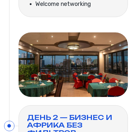
ДЕНЬ 5 — МАСАИ-
МАРА
После интенсивной бизнес-
программы начинается
совершенно другая глава
путешествия.
В программе:
трансфер в Масаи-Мара,
сафари lodge,
наблюдение за бегемотами,
закат в саванне,