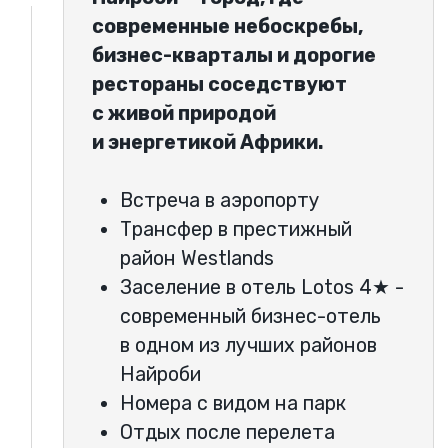
Современная
инфраструктура.
Логистика.
Производства.
Индустриальные парки.
Технологии.
Новые районы.
Международные компании.
В программе:
встреча с топ-менеджментом
Tatu City,
обзор индустриальной зоны,
знакомство с
инфраструктурой,
посещение 3 производств,
обсуждение льгот и
возможностей для
иностранных инвесторов.