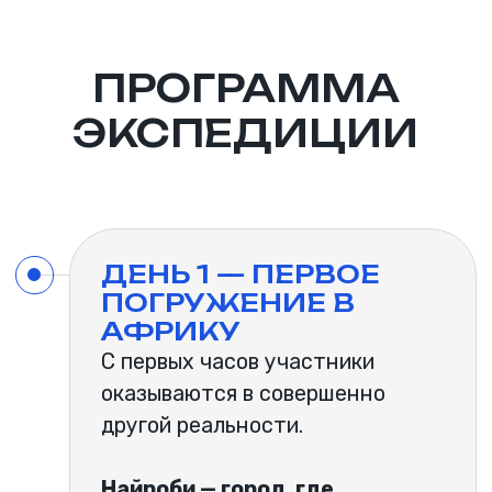
ДЕНЬ 4 — TATU CITY.
ИНДУСТРИАЛЬНАЯ
АФРИКА НОВОГО
ПОКОЛЕНИЯ
Один из самых сильных дней
всей экспедиции
Tatu City — крупнейшая private
special economic zone Восточной
Африки и пример того, как будет
выглядеть новая индустриальная
Африка.
Это место полностью ломает
привычные представления об
Африке: