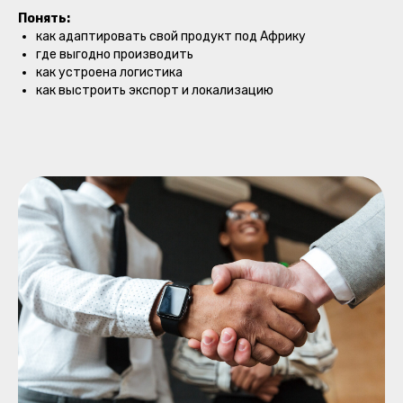
ФИЛЬТРОВ
Понять:
Посещение центра жирафов
как адаптировать свой продукт под Африку
Ротшильда
—
где выгодно производить
одной из самых атмосферных
как устроена логистика
локаций Кении.
как выстроить экспорт и локализацию
Участники:
покормят жирафов с рук,
сделают фотографии,
прогуляются по природным
тропам,
почувствуют ту самую живую
Африку, которую невозможно
передать через экран.
Далее: Бизнес-обед
в Hemingways Nairobi 5★
Закрытая встреча с российскими
предпринимателями, которые
уже строят бизнес внутри
Африки.