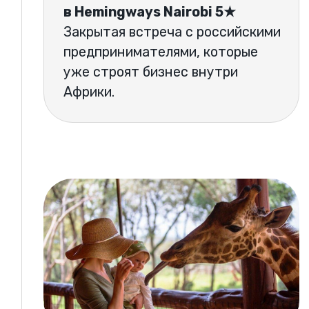
ДЕНЬ 6 — САФАРИ
День, который невозможно
забыть.
В программе:
выезд на сафари в 6 утра,
целый день среди дикой
природы,
львы,
слоны,
жирафы,
леопарды,
носороги,
буйволы,
Великая миграция,
закаты Масаи-Мара.